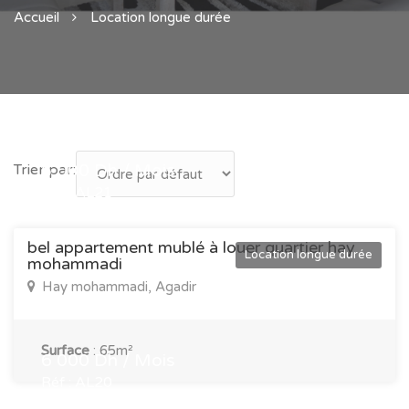
Accueil
Location longue durée
Trier par:
5 000 Dh / Mois
Réf : AL21
bel appartement mublé à louer quartier hay
Location longue durée
mohammadi
Hay mohammadi, Agadir
Surface
:
65m²
6 000 Dh / Mois
Réf : AL20